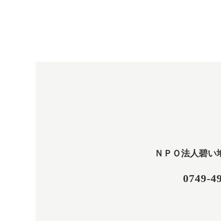
ＮＰＯ法人碧い
0749-4